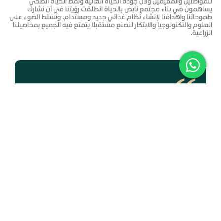
للمواطنين والمقيمين ولأن جودة الحياة العالية ونمط الحياة الصحي
يساهمون في بناء مجتمع نابض بالحياة انطلقت رؤيتنا في أن نشارك
طموحاتنا واهدافنا لإنشاء نظام غذائي جديد ومستدام، ونسلط الضوء على
العلوم والتكنولوجيا والابتكار لنصنع مستقبلاَ يتمتع فيه الجميع بمحاصيلنا
الزراعية.
هدفي الأول أن تكون بلادنا نموذجاَ ناجحاَ ورائداَ في العالم على
كافة الأصعدة، وسأعمل معكم على تحقيق ذلك
خادم الحرمين الشريفين
الملك سلمان بن عبد العزيز آل سعود