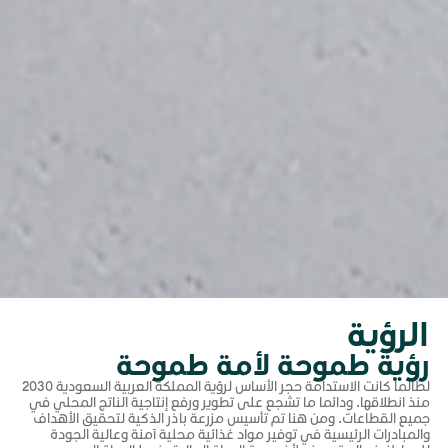
الرؤية
رؤية طموحة لأمة طموحة
لطالما كانت الاستدامة حجر الأساس لرؤية المملكة العربية السعودية 2030
منذ انطلاقها. ودائما ما تشجع على تطوير ورفع إنتاجية الناتج المحلي في
جميع القطاعات. ومن هنا تم تأسيس مزرعة باذر الذكية لتحقيق الأهداف
والمبادرات الرئيسية في توفير مواد غذائية محلية آمنة وعالية الجودة